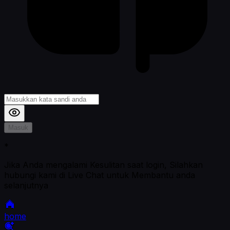
Masuk
*
Jika Anda mengalami Kesulitan saat login, Silahkan
hubungi kami di Live Chat untuk Membantu anda
selanjutnya
home