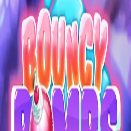
anggota meningkatkan peluang menang. Dengan sistem
analisis data yang terus diperbarui, HOKTOTO
memberikan insight akurat mengenai angka-angka
potensial yang sering muncul, sehingga strategi bermain
Anda bisa lebih tepat sasaran.
Selain menyediakan prediksi harian, HOKTOTO juga
menghadirkan
statistik historis
dari berbagai pasaran
togel, mulai dari angka keluar terbesar, angka favorit,
hingga pola angka yang sering muncul. Fitur ini
memungkinkan pemain melakukan evaluasi tren
sebelumnya untuk membuat keputusan taruhan yang
lebih cerdas. Statistik lengkap ini menjadi senjata utama
bagi mereka yang ingin bermain dengan pendekatan
logis dan terukur, bukan sekadar mengandalkan
keberuntungan.
Salah satu keunggulan HOKTOTO adalah kemudahan
akses data. Pemain dapat memanfaatkan
grafik