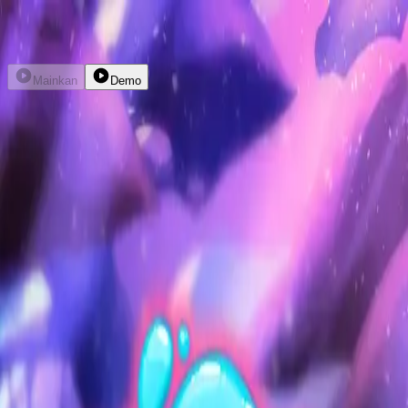
Daftar
Masuk
Mainkan
Demo
Bouncy Bombs
hacksaw
kembali
HOKTOTO – Prediksi Jitu
dan Statistik Lengkap
untuk Tingkatkan Peluang
Menang
HOKTOTO
telah menjadi salah satu platform togel online
yang paling dicari oleh para pemain berpengalaman
maupun pemula. Rahasianya terletak pada kombinasi
prediksi jitu dan statistik lengkap yang membantu setiap