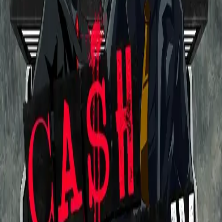
anggota meningkatkan peluang menang. Dengan sistem
analisis data yang terus diperbarui, HOKTOTO
memberikan insight akurat mengenai angka-angka
potensial yang sering muncul, sehingga strategi bermain
Anda bisa lebih tepat sasaran.
Selain menyediakan prediksi harian, HOKTOTO juga
menghadirkan
statistik historis
dari berbagai pasaran
togel, mulai dari angka keluar terbesar, angka favorit,
hingga pola angka yang sering muncul. Fitur ini
memungkinkan pemain melakukan evaluasi tren
sebelumnya untuk membuat keputusan taruhan yang
lebih cerdas. Statistik lengkap ini menjadi senjata utama
bagi mereka yang ingin bermain dengan pendekatan
logis dan terukur, bukan sekadar mengandalkan
keberuntungan.
Salah satu keunggulan HOKTOTO adalah kemudahan
akses data. Pemain dapat memanfaatkan
grafik