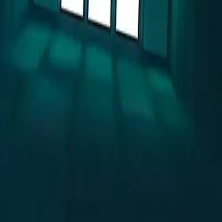
Bagi Anda yang serius ingin menambah peluang
menang, HOKTOTO menyediakan platform yang
lengkap, aman, dan
mudah diakses
. Setiap fitur dibuat
untuk mendukung pengalaman bermain yang lebih
profesional, mulai dari prediksi harian hingga statistik
historis dan laporan lengkap setiap pasaran. Dengan
memanfaatkan seluruh fasilitas ini, peluang Anda untuk
mendapatkan angka hoki dan kemenangan maksimal
tentu akan meningkat. Bergabunglah dengan HOKTOTO
dan maksimalkan strategi bermain Anda dengan data
dan prediksi terbaik.
Lihat Semua
home
explore
promo
dompet