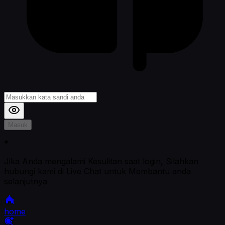
Masuk
*
Jika Anda mengalami Kesulitan saat login, Silahkan
hubungi kami di Live Chat untuk Membantu anda
selanjutnya
home