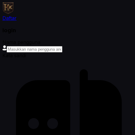
Daftar
login
Nama pengguna
Kata sandi