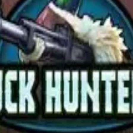
es data. Pemain dapat memanfaatkan
grafik interaktif
, tab
 ramah pengguna sehingga bahkan pemula pun bisa memaham
g lebih efektif dan meningkatkan peluang menang setiap kal
ksi jitu yang dirancang oleh tim ahli dengan pengalaman b
n analisis pola data sebelumnya. Dengan memadukan prediksi 
isten dan mengurangi risiko kalah secara signifikan.
, HOKTOTO menyediakan platform yang lengkap, aman, d
iksi harian hingga statistik historis dan laporan lengkap s
angan maksimal tentu akan meningkat. Bergabunglah den