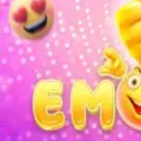
Salah satu keunggulan HOKTOTO adalah kemudahan aks
analisis. Semua data ini tersaji dengan tampilan yang
informasi ini, Anda bisa merancang strategi prediksi yan
Selain aspek statistik, HOKTOTO juga menghadirkan predi
berdasarkan intuisi, tetapi juga perhitungan matematis da
keuntungan tambahan untuk meraih kemenangan lebih kons
Bagi Anda yang serius ingin menambah peluang menang
pengalaman bermain yang lebih profesional, mulai dari pred
peluang Anda untuk mendapatkan angka hoki dan kemen
dengan data dan prediksi terbaik.
Lihat Semua
home