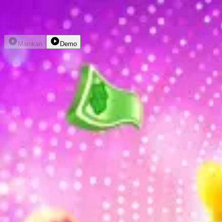
Daftar
Masuk
Mainkan
Demo
Emotiwins
fatpanda
kembali
HOKTOTO – Prediksi Jitu da
HOKTOTO
telah menjadi salah satu platform togel onlin
jitu dan statistik lengkap yang membantu setiap anggota
akurat mengenai angka-angka potensial yang sering muncu
Selain menyediakan prediksi harian, HOKTOTO juga men
angka yang sering muncul. Fitur ini memungkinkan pemain
menjadi senjata utama bagi mereka yang ingin bermain d