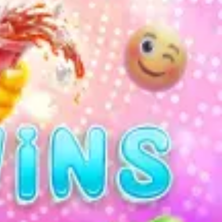
el angka keluar, dan laporan bulanan yang memudahkan
i pola angka dengan cepat. Dengan memanfaatkan
i memasang taruhan.
ertahun-tahun di dunia
togel online
. Prediksi ini tidak hanya
jitu dan data statistik lengkap, pemain memiliki
an
mudah diakses
. Setiap fitur dibuat untuk mendukung
etiap pasaran. Dengan memanfaatkan seluruh fasilitas ini,
gan HOKTOTO dan maksimalkan strategi bermain Anda