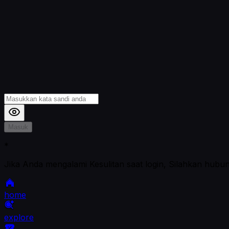
Masuk
*
Jika Anda mengalami Kesulitan saat login, Silahkan hubu
home
explore