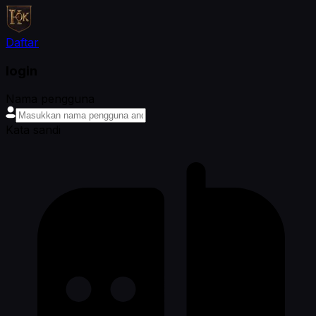
Daftar
login
Nama pengguna
Kata sandi