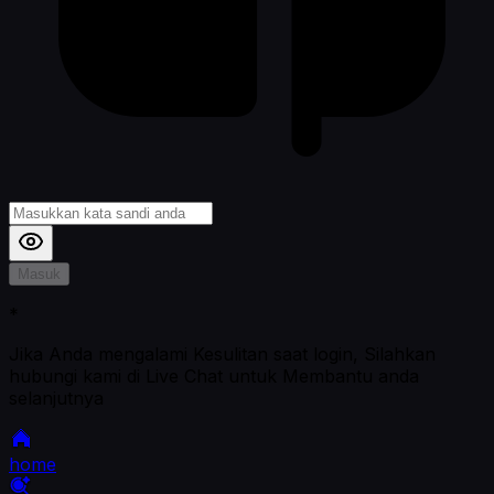
Masuk
*
Jika Anda mengalami Kesulitan saat login, Silahkan
hubungi kami di Live Chat untuk Membantu anda
selanjutnya
home