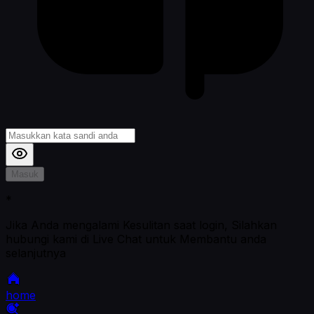
Masuk
*
Jika Anda mengalami Kesulitan saat login, Silahkan
hubungi kami di Live Chat untuk Membantu anda
selanjutnya
home