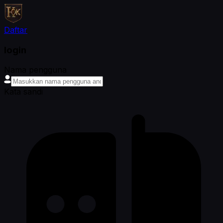
Daftar
login
Nama pengguna
Kata sandi