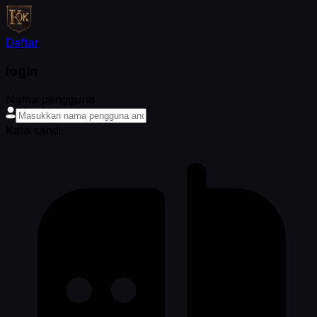
Daftar
login
Nama pengguna
Kata sandi