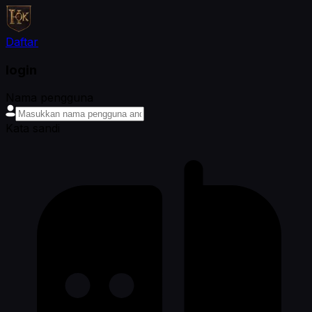
Daftar
login
Nama pengguna
Kata sandi