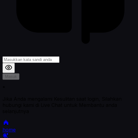
Masuk
*
Jika Anda mengalami Kesulitan saat login, Silahkan
hubungi kami di Live Chat untuk Membantu anda
selanjutnya
home