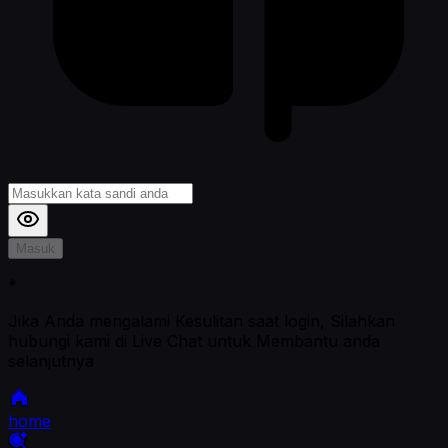
Masuk
*
Jika Anda mengalami Kesulitan saat login, Silahkan
hubungi kami di Live Chat untuk Membantu anda
selanjutnya
home