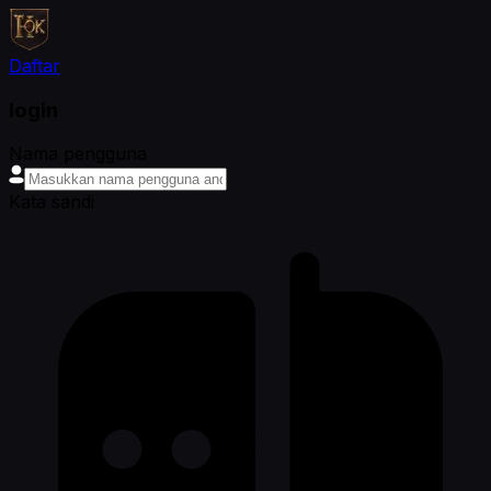
Daftar
login
Nama pengguna
Kata sandi