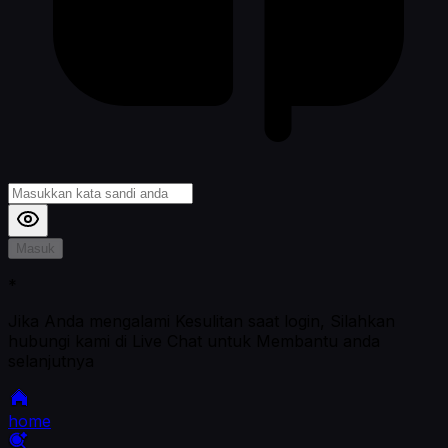
Masuk
*
Jika Anda mengalami Kesulitan saat login, Silahkan
hubungi kami di Live Chat untuk Membantu anda
selanjutnya
home