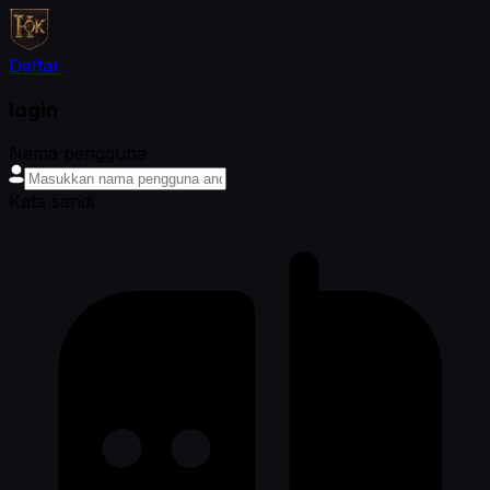
Daftar
login
Nama pengguna
Kata sandi