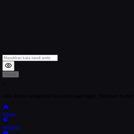
Masuk
*
Jika Anda mengalami Kesulitan saat login, Silahkan hubu
home
explore