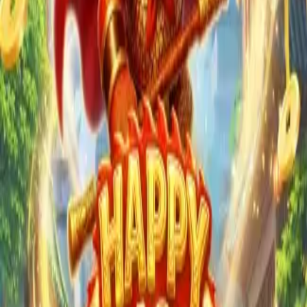
interaktif
, tabel angka keluar, dan laporan bulanan yang
memudahkan analisis. Semua data ini tersaji dengan
tampilan yang ramah pengguna sehingga bahkan
pemula pun bisa memahami pola angka dengan cepat.
Dengan memanfaatkan informasi ini, Anda bisa
merancang strategi prediksi yang lebih efektif dan
meningkatkan peluang menang setiap kali memasang
taruhan.
Selain aspek statistik, HOKTOTO juga menghadirkan
prediksi jitu yang dirancang oleh tim ahli dengan
pengalaman bertahun-tahun di dunia
togel online
.
Prediksi ini tidak hanya berdasarkan intuisi, tetapi juga
perhitungan matematis dan analisis pola data
sebelumnya. Dengan memadukan prediksi jitu dan data
statistik lengkap, pemain memiliki keuntungan tambahan
untuk meraih kemenangan lebih konsisten dan
mengurangi risiko kalah secara signifikan.