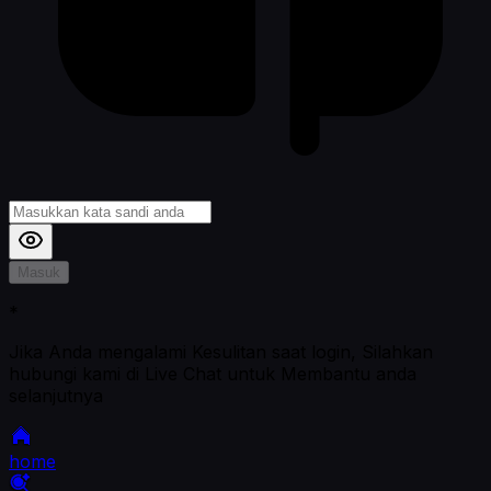
Masuk
*
Jika Anda mengalami Kesulitan saat login, Silahkan
hubungi kami di Live Chat untuk Membantu anda
selanjutnya
home