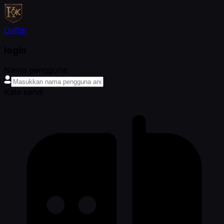
Daftar
login
Nama pengguna
Kata sandi