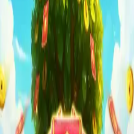
anggota meningkatkan peluang menang. Dengan sistem
analisis data yang terus diperbarui, HOKTOTO
memberikan insight akurat mengenai angka-angka
potensial yang sering muncul, sehingga strategi bermain
Anda bisa lebih tepat sasaran.
Selain menyediakan prediksi harian, HOKTOTO juga
menghadirkan
statistik historis
dari berbagai pasaran
togel, mulai dari angka keluar terbesar, angka favorit,
hingga pola angka yang sering muncul. Fitur ini
memungkinkan pemain melakukan evaluasi tren
sebelumnya untuk membuat keputusan taruhan yang
lebih cerdas. Statistik lengkap ini menjadi senjata utama
bagi mereka yang ingin bermain dengan pendekatan
logis dan terukur, bukan sekadar mengandalkan
keberuntungan.
Salah satu keunggulan HOKTOTO adalah kemudahan
akses data. Pemain dapat memanfaatkan
grafik