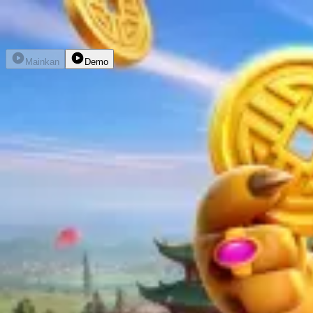
Daftar
Masuk
Mainkan
Demo
Lucky Tiger Gold
fatpanda
kembali
HOKTOTO – Prediksi Jitu da
HOKTOTO
telah menjadi salah satu platform togel onlin
jitu dan statistik lengkap yang membantu setiap anggota
akurat mengenai angka-angka potensial yang sering muncu
Selain menyediakan prediksi harian, HOKTOTO juga men
angka yang sering muncul. Fitur ini memungkinkan pemain
menjadi senjata utama bagi mereka yang ingin bermain d