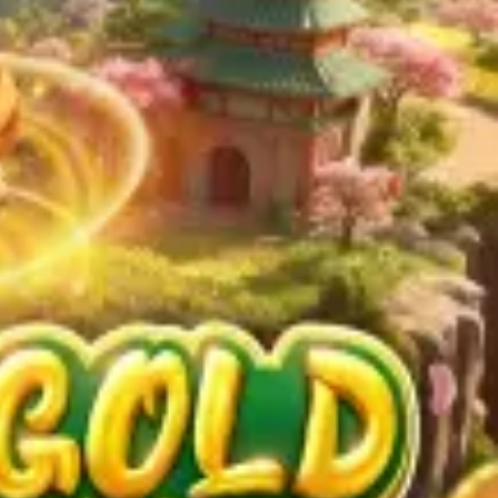
el angka keluar, dan laporan bulanan yang memudahkan
i pola angka dengan cepat. Dengan memanfaatkan
i memasang taruhan.
ertahun-tahun di dunia
togel online
. Prediksi ini tidak hanya
jitu dan data statistik lengkap, pemain memiliki
an
mudah diakses
. Setiap fitur dibuat untuk mendukung
etiap pasaran. Dengan memanfaatkan seluruh fasilitas ini,
gan HOKTOTO dan maksimalkan strategi bermain Anda