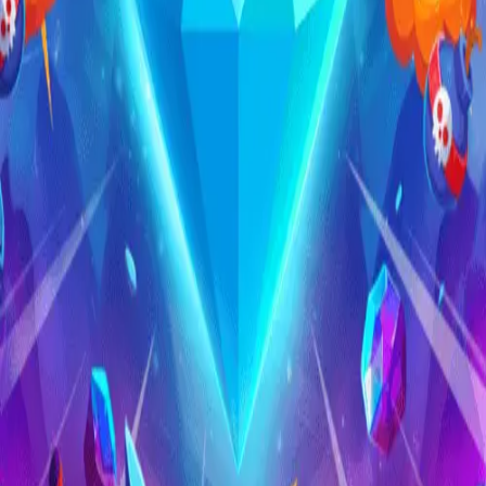
anggota meningkatkan peluang menang. Dengan sistem
analisis data yang terus diperbarui, HOKTOTO
memberikan insight akurat mengenai angka-angka
potensial yang sering muncul, sehingga strategi bermain
Anda bisa lebih tepat sasaran.
Selain menyediakan prediksi harian, HOKTOTO juga
menghadirkan
statistik historis
dari berbagai pasaran
togel, mulai dari angka keluar terbesar, angka favorit,
hingga pola angka yang sering muncul. Fitur ini
memungkinkan pemain melakukan evaluasi tren
sebelumnya untuk membuat keputusan taruhan yang
lebih cerdas. Statistik lengkap ini menjadi senjata utama
bagi mereka yang ingin bermain dengan pendekatan
logis dan terukur, bukan sekadar mengandalkan
keberuntungan.
Salah satu keunggulan HOKTOTO adalah kemudahan
akses data. Pemain dapat memanfaatkan
grafik