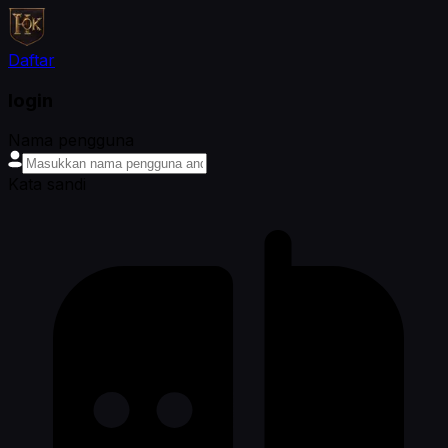
Daftar
login
Nama pengguna
Kata sandi