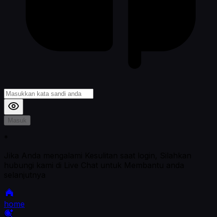
Masuk
*
Jika Anda mengalami Kesulitan saat login, Silahkan
hubungi kami di Live Chat untuk Membantu anda
selanjutnya
home