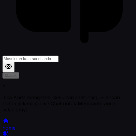
Masuk
*
Jika Anda mengalami Kesulitan saat login, Silahkan
hubungi kami di Live Chat untuk Membantu anda
selanjutnya
home