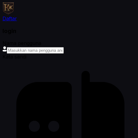
Daftar
login
Nama pengguna
Kata sandi