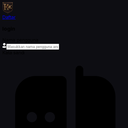
Daftar
login
Nama pengguna
Kata sandi