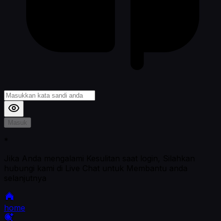
Masuk
*
Jika Anda mengalami Kesulitan saat login, Silahkan
hubungi kami di Live Chat untuk Membantu anda
selanjutnya
home