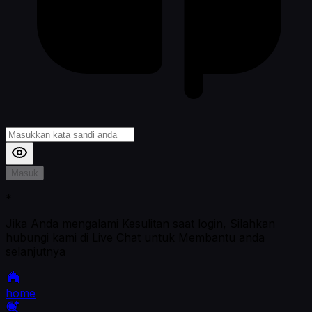
Masuk
*
Jika Anda mengalami Kesulitan saat login, Silahkan
hubungi kami di Live Chat untuk Membantu anda
selanjutnya
home