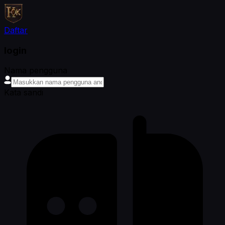
Daftar
login
Nama pengguna
Kata sandi