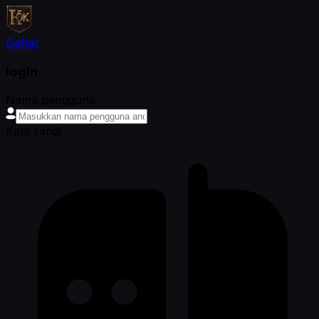
Daftar
login
Nama pengguna
Kata sandi