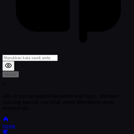
Masuk
*
Jika Anda mengalami Kesulitan saat login, Silahkan
hubungi kami di Live Chat untuk Membantu anda
selanjutnya
home