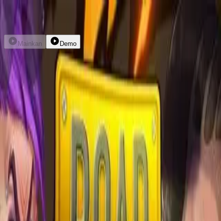
Daftar
Masuk
Mainkan
Demo
Road Rage
nolimitcity
kembali
HOKTOTO – Prediksi Jitu
dan Statistik Lengkap
untuk Tingkatkan Peluang
Menang
HOKTOTO
telah menjadi salah satu platform togel online
yang paling dicari oleh para pemain berpengalaman
maupun pemula. Rahasianya terletak pada kombinasi
prediksi jitu dan statistik lengkap yang membantu setiap