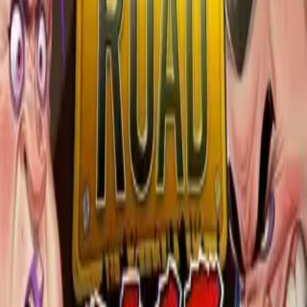
anggota meningkatkan peluang menang. Dengan sistem
analisis data yang terus diperbarui, HOKTOTO
memberikan insight akurat mengenai angka-angka
potensial yang sering muncul, sehingga strategi bermain
Anda bisa lebih tepat sasaran.
Selain menyediakan prediksi harian, HOKTOTO juga
menghadirkan
statistik historis
dari berbagai pasaran
togel, mulai dari angka keluar terbesar, angka favorit,
hingga pola angka yang sering muncul. Fitur ini
memungkinkan pemain melakukan evaluasi tren
sebelumnya untuk membuat keputusan taruhan yang
lebih cerdas. Statistik lengkap ini menjadi senjata utama
bagi mereka yang ingin bermain dengan pendekatan
logis dan terukur, bukan sekadar mengandalkan
keberuntungan.
Salah satu keunggulan HOKTOTO adalah kemudahan
akses data. Pemain dapat memanfaatkan
grafik