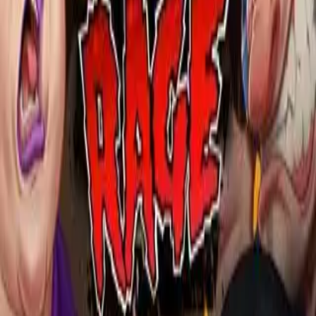
interaktif
, tabel angka keluar, dan laporan bulanan yang
memudahkan analisis. Semua data ini tersaji dengan
tampilan yang ramah pengguna sehingga bahkan
pemula pun bisa memahami pola angka dengan cepat.
Dengan memanfaatkan informasi ini, Anda bisa
merancang strategi prediksi yang lebih efektif dan
meningkatkan peluang menang setiap kali memasang
taruhan.
Selain aspek statistik, HOKTOTO juga menghadirkan
prediksi jitu yang dirancang oleh tim ahli dengan
pengalaman bertahun-tahun di dunia
togel online
.
Prediksi ini tidak hanya berdasarkan intuisi, tetapi juga
perhitungan matematis dan analisis pola data
sebelumnya. Dengan memadukan prediksi jitu dan data
statistik lengkap, pemain memiliki keuntungan tambahan
untuk meraih kemenangan lebih konsisten dan
mengurangi risiko kalah secara signifikan.