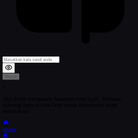
Masuk
*
Jika Anda mengalami Kesulitan saat login, Silahkan
hubungi kami di Live Chat untuk Membantu anda
selanjutnya
home