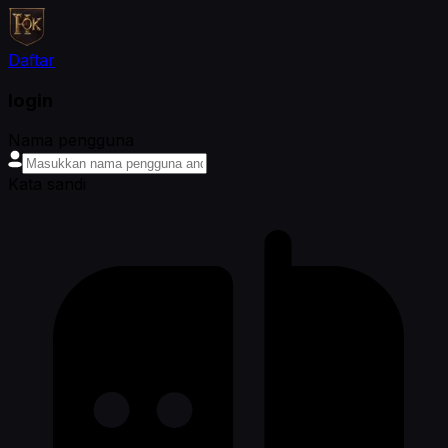
Daftar
login
Nama pengguna
Kata sandi