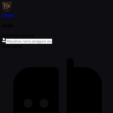
Daftar
login
Nama pengguna
Kata sandi