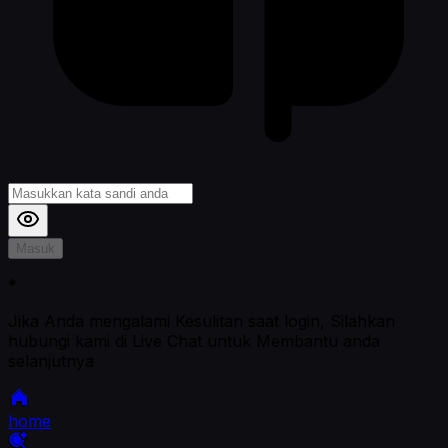
Masuk
*
Jika Anda mengalami Kesulitan saat login, Silahkan
hubungi kami di Live Chat untuk Membantu anda
selanjutnya
home