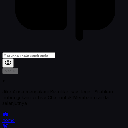
Masuk
*
Jika Anda mengalami Kesulitan saat login, Silahkan
hubungi kami di Live Chat untuk Membantu anda
selanjutnya
home