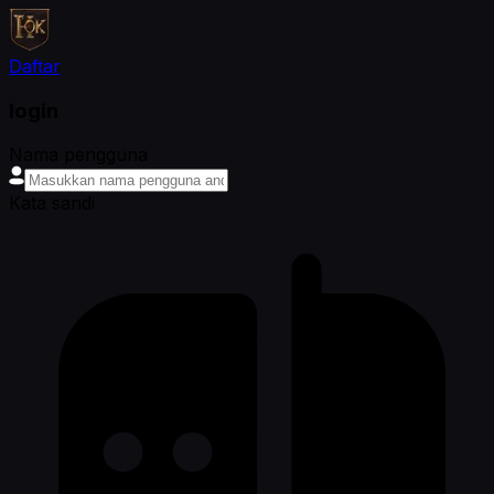
Daftar
login
Nama pengguna
Kata sandi