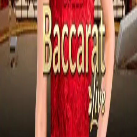
Bagi Anda yang serius ingin menambah peluang
menang, HOKTOTO menyediakan platform yang
lengkap, aman, dan
mudah diakses
. Setiap fitur dibuat
untuk mendukung pengalaman bermain yang lebih
profesional, mulai dari prediksi harian hingga statistik
historis dan laporan lengkap setiap pasaran. Dengan
memanfaatkan seluruh fasilitas ini, peluang Anda untuk
mendapatkan angka hoki dan kemenangan maksimal
tentu akan meningkat. Bergabunglah dengan HOKTOTO
dan maksimalkan strategi bermain Anda dengan data
dan prediksi terbaik.
Lihat Semua
home
explore
promo
dompet