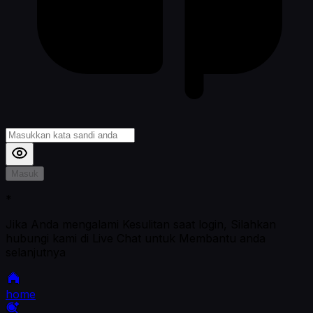
Masuk
*
Jika Anda mengalami Kesulitan saat login, Silahkan
hubungi kami di Live Chat untuk Membantu anda
selanjutnya
home