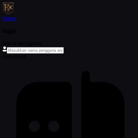
Daftar
login
Nama pengguna
Kata sandi