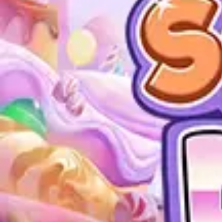
Salah satu keunggulan HOKTOTO adalah kemudahan aks
analisis. Semua data ini tersaji dengan tampilan yang
informasi ini, Anda bisa merancang strategi prediksi yan
Selain aspek statistik, HOKTOTO juga menghadirkan predi
berdasarkan intuisi, tetapi juga perhitungan matematis da
keuntungan tambahan untuk meraih kemenangan lebih kons
Bagi Anda yang serius ingin menambah peluang menang
pengalaman bermain yang lebih profesional, mulai dari pred
peluang Anda untuk mendapatkan angka hoki dan kemen
dengan data dan prediksi terbaik.
Lihat Semua
home