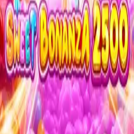
Bagi Anda yang serius ingin menambah peluang
menang, HOKTOTO menyediakan platform yang
lengkap, aman, dan
mudah diakses
. Setiap fitur dibuat
untuk mendukung pengalaman bermain yang lebih
profesional, mulai dari prediksi harian hingga statistik
historis dan laporan lengkap setiap pasaran. Dengan
memanfaatkan seluruh fasilitas ini, peluang Anda untuk
mendapatkan angka hoki dan kemenangan maksimal
tentu akan meningkat. Bergabunglah dengan HOKTOTO
dan maksimalkan strategi bermain Anda dengan data
dan prediksi terbaik.
Lihat Semua
home
explore
promo
dompet