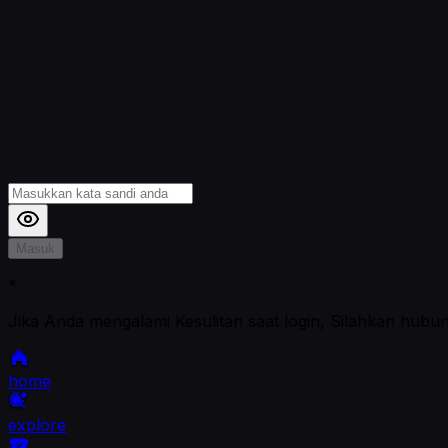
Masuk
*
Jika Anda mengalami Kesulitan saat login, Silahkan hubu
home
explore