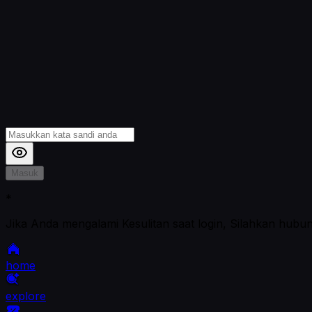
Masuk
*
Jika Anda mengalami Kesulitan saat login, Silahkan hubu
home
explore