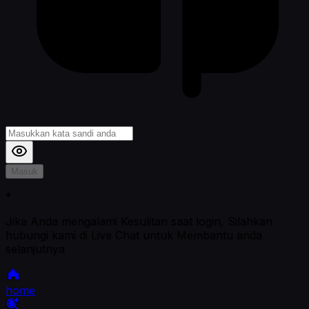
Masuk
*
Jika Anda mengalami Kesulitan saat login, Silahkan
hubungi kami di Live Chat untuk Membantu anda
selanjutnya
home