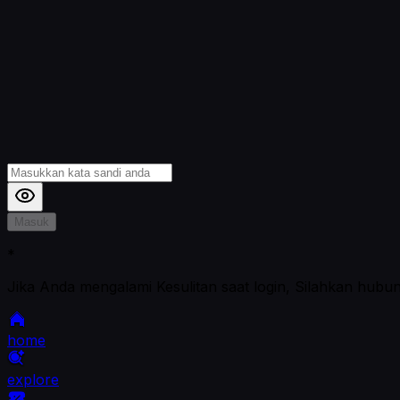
Masuk
*
Jika Anda mengalami Kesulitan saat login, Silahkan hubu
home
explore