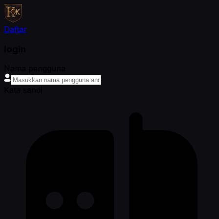
Daftar
login
Nama pengguna
Kata sandi