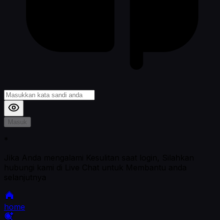
Masuk
*
Jika Anda mengalami Kesulitan saat login, Silahkan
hubungi kami di Live Chat untuk Membantu anda
selanjutnya
home