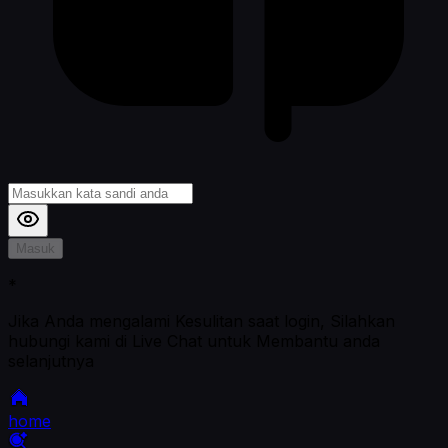
Masuk
*
Jika Anda mengalami Kesulitan saat login, Silahkan
hubungi kami di Live Chat untuk Membantu anda
selanjutnya
home