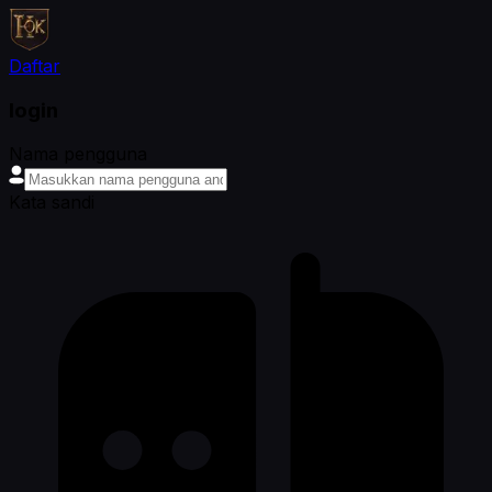
Daftar
login
Nama pengguna
Kata sandi