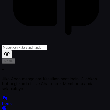
Masuk
*
Jika Anda mengalami Kesulitan saat login, Silahkan
hubungi kami di Live Chat untuk Membantu anda
selanjutnya
home