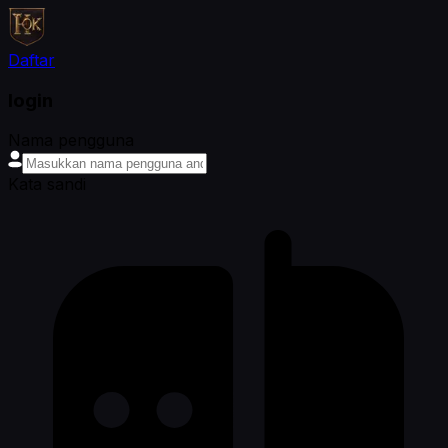
Daftar
login
Nama pengguna
Kata sandi