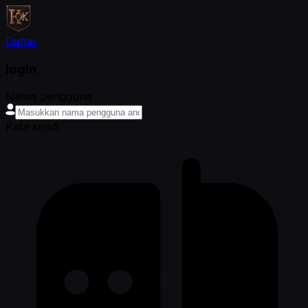
Daftar
login
Nama pengguna
Kata sandi