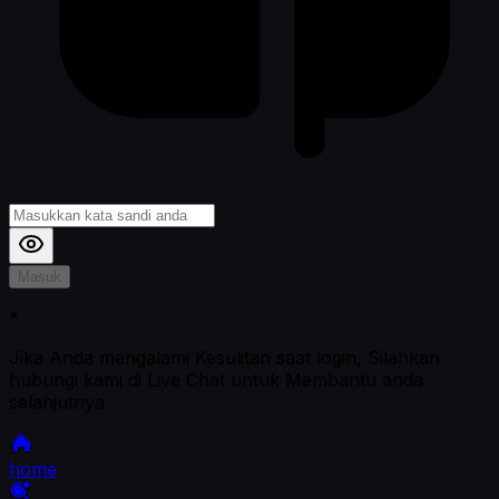
Masuk
*
Jika Anda mengalami Kesulitan saat login, Silahkan
hubungi kami di Live Chat untuk Membantu anda
selanjutnya
home