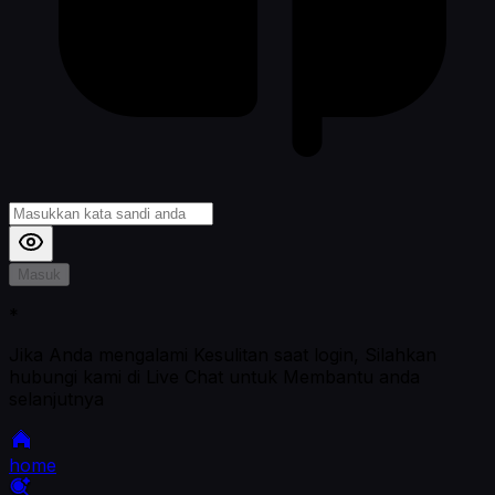
Masuk
*
Jika Anda mengalami Kesulitan saat login, Silahkan
hubungi kami di Live Chat untuk Membantu anda
selanjutnya
home