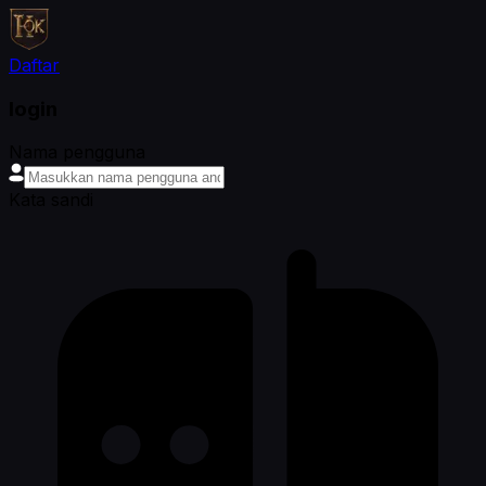
Daftar
login
Nama pengguna
Kata sandi