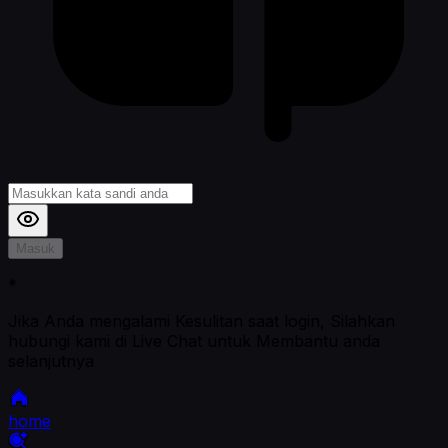
Masuk
*
Jika Anda mengalami Kesulitan saat login, Silahkan
hubungi kami di Live Chat untuk Membantu anda
selanjutnya
home