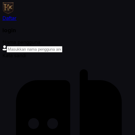
Daftar
login
Nama pengguna
Kata sandi