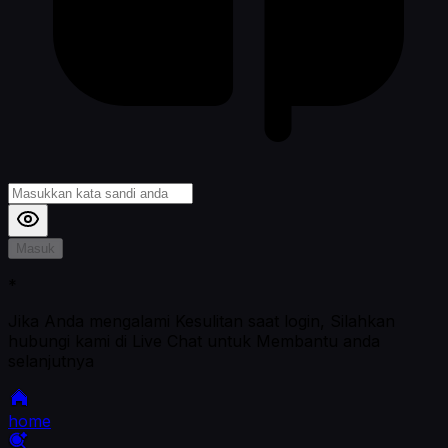
Masuk
*
Jika Anda mengalami Kesulitan saat login, Silahkan
hubungi kami di Live Chat untuk Membantu anda
selanjutnya
home