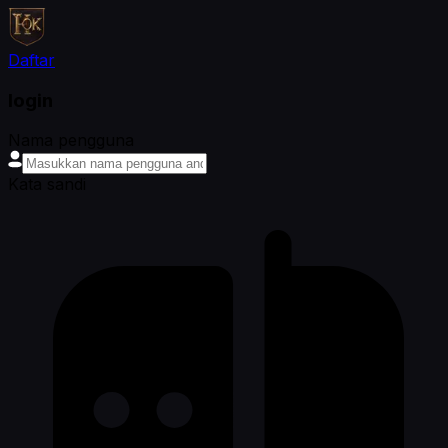
Daftar
login
Nama pengguna
Kata sandi