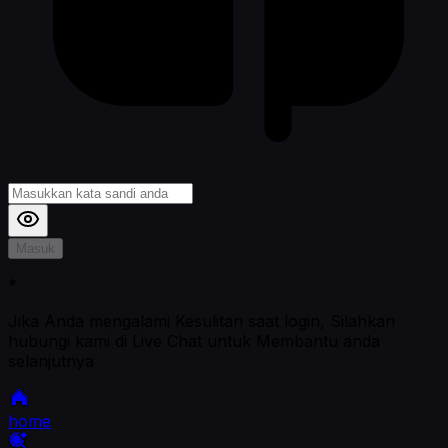
Masuk
*
Jika Anda mengalami Kesulitan saat login, Silahkan
hubungi kami di Live Chat untuk Membantu anda
selanjutnya
home