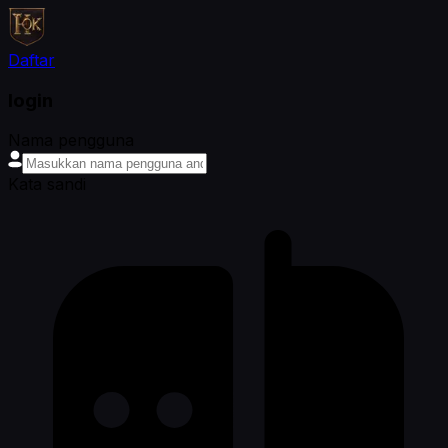
Daftar
login
Nama pengguna
Kata sandi