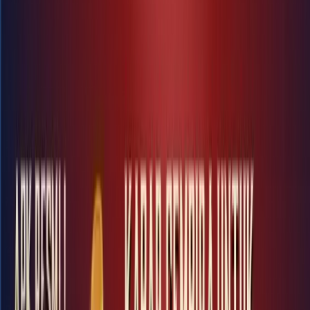
✅ Bonus menarik KHUSUS Pengguna APK!!
Unduh APK >>
KLIK DISINI
<<
metode pembayaran
online
online
online