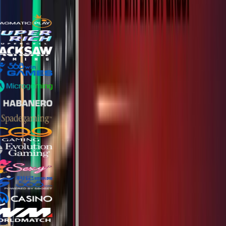
online