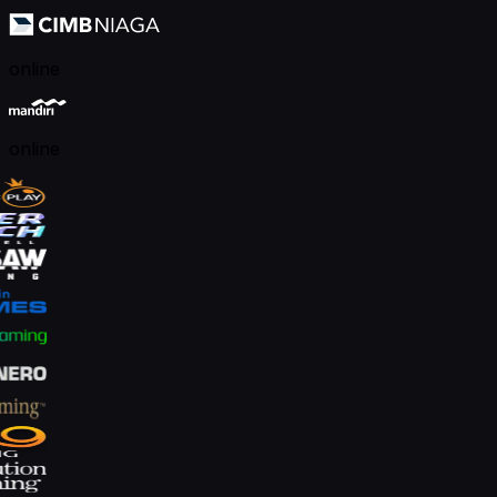
online
online