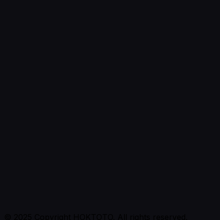
© 2025 Copyright
HOKTOTO
. All rights reserved.