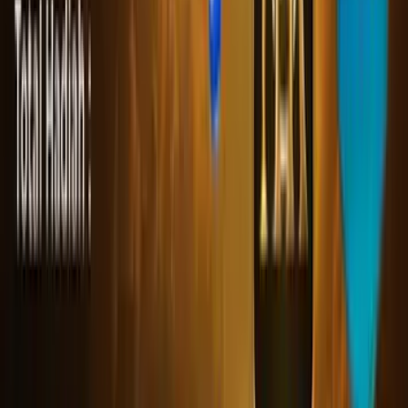
SYARAT & KETENTUAN LOMBA :
- Wajib memiliki User ID di BO ( CONTOH LXTOTO )
- Minimal transaksi betting Rp10.000 Permainan 2D 3D
4D (setelah potong diskon) di pasaran yang
dilombakan.
- Wajib melakukan deposit dengan minimal deposit
Rp10.000 , Deposit harus dilakukan sebelum lomba
ditutup