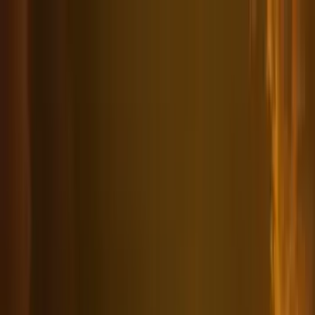
Daftar
Masuk
kembali
Detail Promosi
LOMBA HARIAN 3D-3LINE
🎉 INFO TERBARU LOMBA HARIAN LXGROUP 🎉