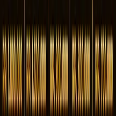
lebih cerdas. Statistik lengkap ini menjadi senjata utama
bagi mereka yang ingin bermain dengan pendekatan
logis dan terukur, bukan sekadar mengandalkan
keberuntungan.
Salah satu keunggulan HOKTOTO adalah kemudahan
akses data. Pemain dapat memanfaatkan
grafik
interaktif
, tabel angka keluar, dan laporan bulanan yang
memudahkan analisis. Semua data ini tersaji dengan
tampilan yang ramah pengguna sehingga bahkan
pemula pun bisa memahami pola angka dengan cepat.
Dengan memanfaatkan informasi ini, Anda bisa
merancang strategi prediksi yang lebih efektif dan
meningkatkan peluang menang setiap kali memasang
taruhan.
Selain aspek statistik, HOKTOTO juga menghadirkan
prediksi jitu yang dirancang oleh tim ahli dengan
pengalaman bertahun-tahun di dunia
togel online
.