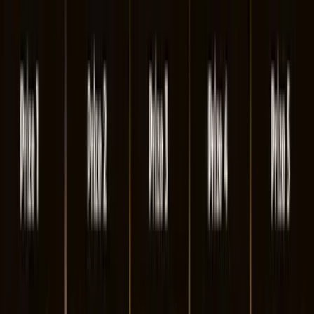
Menang
HOKTOTO
telah menjadi salah satu platform togel online
yang paling dicari oleh para pemain berpengalaman
maupun pemula. Rahasianya terletak pada kombinasi
prediksi jitu dan statistik lengkap yang membantu setiap
anggota meningkatkan peluang menang. Dengan sistem
analisis data yang terus diperbarui, HOKTOTO
memberikan insight akurat mengenai angka-angka
potensial yang sering muncul, sehingga strategi bermain
Anda bisa lebih tepat sasaran.
Selain menyediakan prediksi harian, HOKTOTO juga
menghadirkan
statistik historis
dari berbagai pasaran
togel, mulai dari angka keluar terbesar, angka favorit,
hingga pola angka yang sering muncul. Fitur ini
memungkinkan pemain melakukan evaluasi tren
sebelumnya untuk membuat keputusan taruhan yang