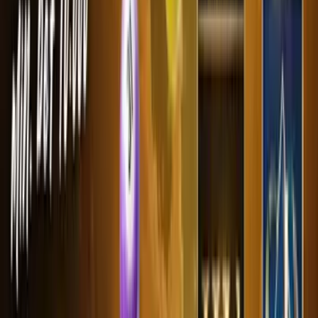
- HIBURAN - 150.000
- HIBURAN - 150.000
- HIBURAN - 150.000
- HIBURAN - 150.000
*- JUARA PRIZE 4: Rp800.000
- HIBURAN - 100.000