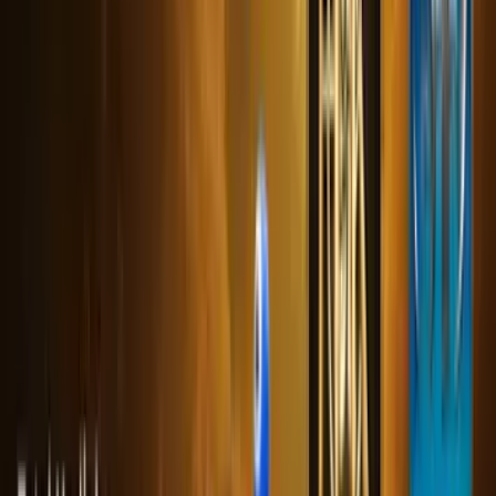
- HIBURAN - 50.000
- HIBURAN - 50.000
- HIBURAN - 50.000
- HIBURAN - 50.000
- HIBURAN - 50.000
- HIBURAN - 50.000