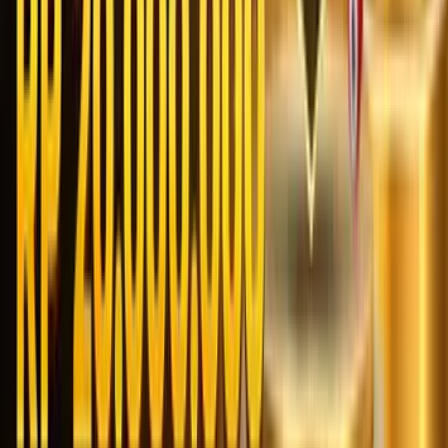
- 1 rekening bisa digunakan di beberapa BO asalkan
menggunakan akun telegram berbeda.
- Keputusan panitia bersifat mutlak dan tidak bisa
diganggu gugat.
- Edit/sunting, double posting, dan salah format akan
digugurkan.
- Tidak wajib memasang logo dan dilarang memakai
foto profil BO lain.
- Jika room lomba terkena spam, maka lomba akan