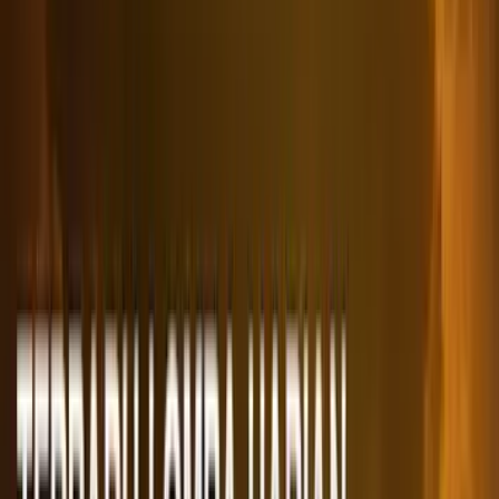
Mulai 01 Agustus 2026, lomba Harian 3D-3Line
LXGROUP hadir dengan total hadiah Rp.20.000.000!
Lomba ini akan diadakan di 2 pasaran ternama :
*- SYDNEYPOOLS
*- HONGKONGPOOLS