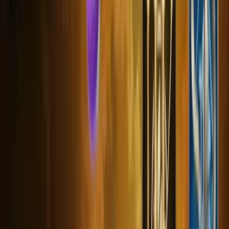
- HIBURAN - 100.000
- HIBURAN - 100.000
- HIBURAN - 100.000
- HIBURAN - 100.000
- HIBURAN - 100.000
*- JUARA PRIZE 5: Rp700.000