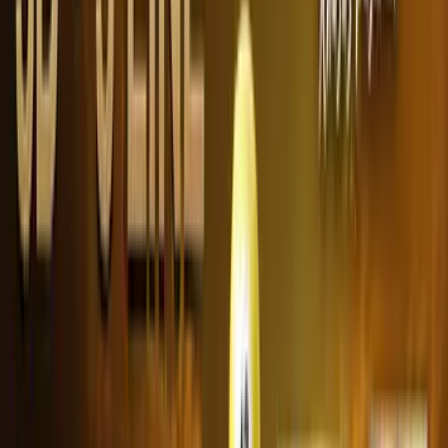
- HIBURAN - 250.000
- HIBURAN - 250.000
*- JUARA PRIZE 2: Rp1.300.000
- HIBURAN - 200.000
- HIBURAN - 200.000
- HIBURAN - 200.000