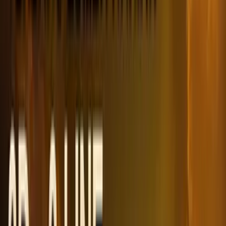
-Link Group : t.me/lombaharianlxgroup ( ROOM
LOMBA HARIAN LXGROUP )
🕑 JAM BUKA & TUTUP PASARAN
- Sydneypools : Buka 08:00 WIB – Tutup 13:00 WIB
- Hongkongpools : Buka 17:00 WIB – Tutup 22:00 WIB
HADIAH LOMBA 3D-3LINE (Min. Bet Rp10.000)