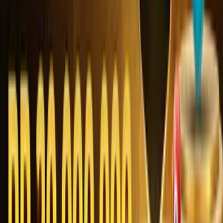
- Peserta yang mengikuti Lomba Sydneypools wajib
melakukan 1 (satu) kali deposit sesuai ketentuan.
Note:Apabila peserta juga ingin mengikuti Lomba
hongkongpools , maka wajib melakukan 1 (satu) kali
deposit lagi.
- Penggabungan nominal deposit Sydneypools dan
Hongkongpools tidak berlaku. Setiap peserta harus
memenuhi nominal deposit sesuai ketentuan dalam
satu kali transaksi.
- 1 user id dengan komentar teratas akan
mendapatkan Hadiah Utama , Komentar peringkat 2–6
akan mendapatkan Hadiah Hiburan
- Jika ada kesalahan format, peserta boleh hapus dan
posting ulang sebelum lomba ditutup.