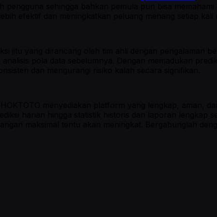
 ramah pengguna sehingga bahkan pemula pun bisa memaham
g lebih efektif dan meningkatkan peluang menang setiap kal
ksi jitu yang dirancang oleh tim ahli dengan pengalaman b
n analisis pola data sebelumnya. Dengan memadukan prediksi 
isten dan mengurangi risiko kalah secara signifikan.
, HOKTOTO menyediakan platform yang lengkap, aman, d
iksi harian hingga statistik historis dan laporan lengkap s
angan maksimal tentu akan meningkat. Bergabunglah den