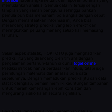
interaktif
, tabel angka keluar, dan laporan bulanan yang
memudahkan analisis. Semua data ini tersaji dengan
tampilan yang ramah pengguna sehingga bahkan
pemula pun bisa memahami pola angka dengan cepat.
Dengan memanfaatkan informasi ini, Anda bisa
merancang strategi prediksi yang lebih efektif dan
meningkatkan peluang menang setiap kali memasang
taruhan.
Selain aspek statistik, HOKTOTO juga menghadirkan
prediksi jitu yang dirancang oleh tim ahli dengan
pengalaman bertahun-tahun di dunia
togel online
.
Prediksi ini tidak hanya berdasarkan intuisi, tetapi juga
perhitungan matematis dan analisis pola data
sebelumnya. Dengan memadukan prediksi jitu dan data
statistik lengkap, pemain memiliki keuntungan tambahan
untuk meraih kemenangan lebih konsisten dan
mengurangi risiko kalah secara signifikan.
Bagi Anda yang serius ingin menambah peluang